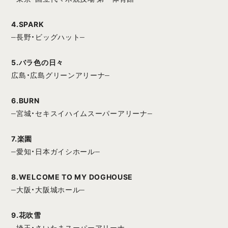
4.SPARK
‒長野・ビッグハット‒
5.バラ色の日々
広島・広島グリーンアリーナ‒
6.BURN
‒宮城・セキスイハイムスーパーアリーナ‒
7.楽園
‒愛知・日本ガイシホール‒
8.WELCOME TO MY DOGHOUSE
‒大阪・大阪城ホール‒
9.花吹雪
‒埼玉・さいたまスーパーアリーナ‒