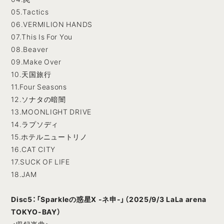
05.Tactics
06.VERMILION HANDS
07.This Is For You
08.Beaver
09.Make Over
10.天国旅行
11.Four Seasons
12.ソナタの暗闇
13.MOONLIGHT DRIVE
14.ラプソディ
15.ホテルニュートリノ
16.CAT CITY
17.SUCK OF LIFE
18.JAM
Disc5：「Sparkleの惑星X -ネ申-」（2025/9/3 LaLa arena
TOKYO-BAY）