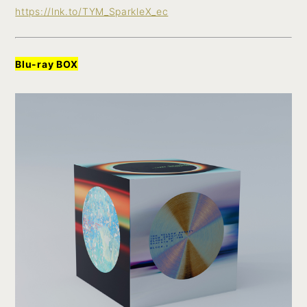
https://lnk.to/TYM_SparkleX_ec
Blu-ray BOX