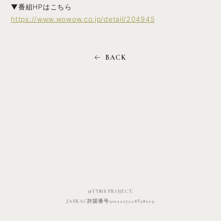
▼番組HPはこちら
https://www.wowow.co.jp/detail/204945
©TYMS PROJECT.
JASRAC許諾番号9012207228Y38029