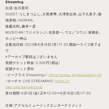
Streaming
出演：吉川晃司
GUEST：うじきつよし、⼤⿊摩季、⼤澤誉志幸、⼭下久美⼦、菊
地英昭、INORAN、
後藤次利、藤井⼀彦
MUSICIAN：フジイケンジ、⽣形真⼀、ウエノコウジ、湊雅史、
ホッピー神⼭
⽣配信⽇程：2025年8⽉18⽇（⽉）17:30 開始〜ライブ終了ま
で
※アーカイブ配信はございません
視聴チケット料⾦：3,500円（税込）
視聴チケット受付
・イープラス Streaming+：
https://eplus.jp/kikkawakoji-st/
・ローチケ LIVE STREAMING：
https://l-
tike.com/kanrekirock/
受付期間：8⽉1⽇（⾦）正午12:00〜8⽉18⽇（⽉）17:30
主催：アクセルミュージックエンターテイメント