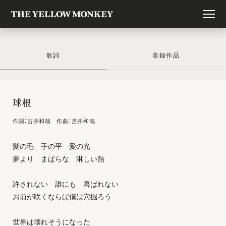
歌詞
収録作品
球根
作詞：吉井和哉 作曲：吉井和哉
髪の毛 手の平 愛の光
夢より まばらな 淋しい熱
許されない 誰にも 喜ばれない
お前が咲くならば僕は穴掘ろう
世界は壊れそうになった