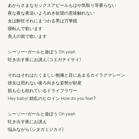
あからさまなセックスアピールもはや気取り等要らない
夜な夜な夜這いよろめき欲望の意味触れない
女は酔狂それにまつわる男は万華鏡
寝転んで歌います
美人の前で歌います
シーソー・ガールと遊ぼう Oh yeah
吐き出す夜にお誂え（コエガチイサイ）
それはそれはたくましい抱擁と目にあまるカイラクマシーン
彼女は照れない後ろ向きな姿勢が財産
肌も心も枯れているドライフラワー
Hey baby! 錯乱のヒロイン How do you feel？
シーソー・ガールと遊ぼう Oh yeah
吐き出す夜にお誂え
悩みながら（シタガミジカイ）