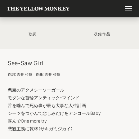
歌詞
収録作品
See-Saw Girl
作詞：吉井 和哉 作曲：吉井 和哉
悪魔のアクメシーソーガール
モダンな首輪アンティック・マインド
舌を噛んで死ぬ事が最も大事な人生計画
シーツをつかんで悲しみだけをアンコールBaby
喜んでOne more try
悲観主義に乾杯（サキガミジカイ）