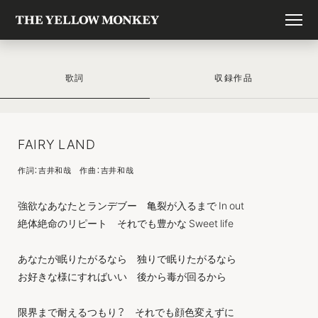
歌詞
収録作品
FAIRY LAND
作詞：吉井和哉 作曲：吉井和哉
強欲なあなたとランデブー 亀裂が入るまで In out
絶体絶命のリピート それでも豊かな Sweet life
あなたが眠りたがるなら 独りで眠りたがるなら
お好きな様にすればいい 後から毒が回るから
限界まで耐えるつもり？ それでも顔色変えずに