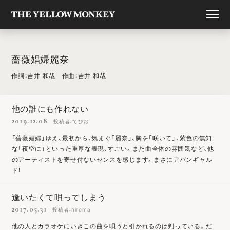
薔薇娼婦麗奈
作詞：吉井 和哉 作曲：吉井 和哉
他の誰にも作れない
2019.12.08
投稿者：てぴお
「薔薇娼婦」ゆえ、最初から、気まぐ「麗奈」、胸を「咲いて」、紫色の無知
な「夜空に」といった重厚な表現、すごい。また曲全体の雰囲気など、他
のアーティストを寄せ付ないセンスを感じます。まさにアバンギャル
ド！
逢いたくて唄ってしまう
2017.05.31
投稿者：hiroma
他の人とカラオケにいきこの曲を唄うと引かれるのは判っている。だ