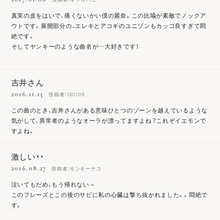
真実の皮をはいで、痛くないかい僕の麗奈。この比喩が素敵でノックア
ウトです。展開部分の、エレキとアコギのユニゾンもカッコ良すぎて悶
絶です。
そしてヤンキーのような曲名が…大好きです！
吉井さん
2016.11.13
投稿者：160108
この曲のとき、吉井さんがある意味ひとつのゾーンを越えているような
気がして、異常者のようなオーラが漂ってますよね？これぞイエモンで
すよね。
激しい・・
2016.08.27
投稿者：モンキーナコ
泣いてもだめ、もう帰れない～
このフレーズとこの後のサビに私の心臓は撃ち抜かれました。。悶絶で
す。