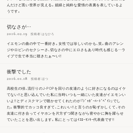
んだけど黒い世界が見える。娼婦と純粋な愛情の表裏を表しているよ
うです。
切なさが…
2016.02.19
投稿者：はなひろ
イエモンの曲の中で一番好き。女性では珍しいのかも、笑。曲のアレン
ジやロビンのセクシーさ、切なさの中にエロさもあり時代も感じる…ラ
イブで生で本当に聴きたぁ〜い‼️
衝撃でした
2016.01.18
投稿者：ほつ
高校生の頃、流行りのJ-POPを回りの友達のように好きになるのはイケ
てない‼と思い込んでいた私に当時いつも一緒にいた友達がイエモンい
いよ‼とディスクマンで聴かせてくれたのが『ｼﾞｬｶﾞｰﾊｰﾄﾞﾍﾟｲﾝ』でし
た。衝撃的でカッコ良すぎて、これいい‼と言うのが恥ずかしくて、その
友達に付き合ってイヤホンを片方ずつ聞きながら密やかに胸を躍らせ
ていたことを思い出します。私にとってはｲｴﾛｰﾓﾝｷｰ代表曲です‼