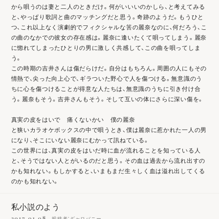
から唄うのは妻と二人のときだけ。何がいいいのかしら、と考えてみる
と、やっぱり歌詞と曲のマッチングだと思う。奇跡のようだ。もうひと
つ、これ以上なく演劇的でフィクシャルな筈の麗奈なのに、何だろう、こ
の曲のなかでの彼女の存在感は。麗奈に逢いたくて唄ってしまう。麗奈
に惚れてしまったひとりの男に激しく共感して、この曲を唄ってしま
う。
この時期の吉井さんは傷だらけだ。自分はもちろん。周囲の人にもその
情熱で、尖った向上心で、ギラついた野心で人を傷つける。無意識のう
ちに心を傷つけることが得意な人たちは、無意識のうちに引き付け合
う。麗奈もそう。吉井さんもそう。そして互いの体にさらに深い傷を。
真実の皮をはいで 痛くないかい 僕の麗奈
と狭いカラオケボックスの中で唄うとき、僕は麗奈に惹かれた一人の男
になり、そこにいない麗奈にむかって訊ねている。
この世界には、真実の皮をはいだ時に血が流れることを知っている人
と、そうではない人とがいるのだと思う。その血は過去から流れ出すの
かも知れない。もしかすると、いまもまだ生々しく血は溢れ出してくる
のかも知れない。
私小説のよう
2017.01.08
投稿者：ギャロバニー