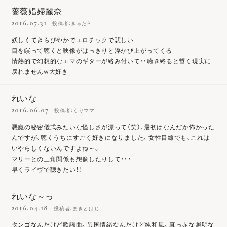
薔薇娼婦麗奈
2016.07.31
投稿者：きゃたP
妖しくてきらびやかでエロチックで悲しい
目を瞑って聴くと映像がはっきりと浮かび上がってくる
情熱的で幻想的なエマのギターが絡み付いて・・聴き終ると暫く現実に
戻れませんw大好き
れいな
2016.06.07
投稿者：くりママ
悪魔の秘密儀式みたいな怪しさが漂って（笑）、最初はなんだか怖かった
んですが、聴くうちにすごく好きになりました。女性目線でも、これは
いやらしくないんですよね～。
マリーとの三角関係も想像したりして・・・
早くライヴで聴きたい！！
れいな～っ
2016.04.18
投稿者：まきとはじ
タンゴなんだけど歌謡曲。異国情緒なんだけど純和風。真っ赤な照明な