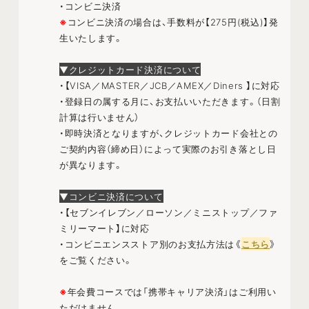
・コンビニ決済
※
コンビニ決済の場合は、手数料が【275円(税込)】発
生いたします。
▼クレジットカード決済について
・【VISA／MASTER／JCB／AMEX／Diners 】に対応
・登録日の属する月に、お支払いいただきます。（日割
計算は行いません）
・即時決済となりますが、クレジットカード会社との
ご契約内容（締め日）によって実際のお引き落とし日
が異なります。
▼コンビニ決済について
・【セブンイレブン／ローソン／ミニストップ／ファ
ミリーマート】に対応
・コンビニエンスストア別のお支払方法は《
こちら
》
をご覧ください。
※
年会費コースでは「携帯キャリア決済」はご利用い
ただけません。