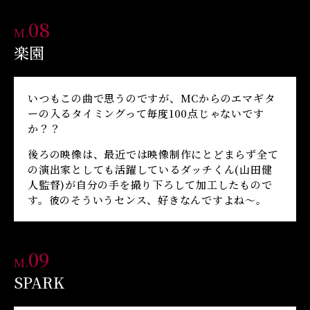
08
M.
楽園
いつもこの曲で思うのですが、MCからのエマギタ
ーの入るタイミングって毎度100点じゃないです
か？？
後ろの映像は、最近では映像制作にとどまらず全て
の演出家としても活躍しているダッチくん(山田健
人監督)が自分の手を撮り下ろして加工したもので
す。彼のそういうセンス、好きなんですよね〜。
09
M.
SPARK