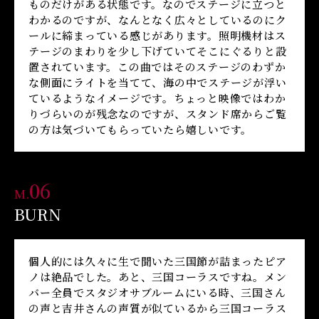
ものだけがある状態です。なのでステージに立つと
わかるのですが、なんとなく広々としているのにク
ールに締まっている感じがあります。照明機材はス
テージのまわりを少し下げていてそこにぐるりと設
置されています。この曲ではそのステージのわずか
な側面にライトを当てて、海の中でステージが浮い
ているようなイメージです。ちょっと映像ではわか
りづらいのが残念なのですが、スタンド席からご覧
の方は気づいてもらっていたら嬉しいです。
06
M.
BURN
個人的には久々に生で聞いた三国節が詰まったピア
ノは絶品でした。あと、三国コーラスですね。メン
バー全員でスタジオサブルームにいる時、三国さん
の声と吉井さんの声質が似ているから三国コーラス