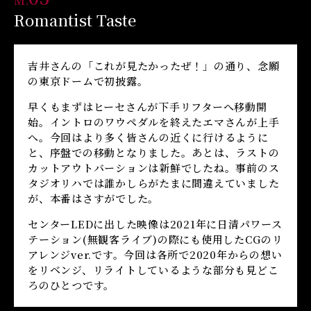
M.
Romantist Taste
吉井さんの「これが見たかったぜ！」の通り、念願
の東京ドームで初披露。
早くもまずはヒーセさんが下手リフターへ移動開
始。イントロのワウペダルを終えたエマさんが上手
へ。今回はより多く皆さんの近くに行けるように
と、序盤での移動となりました。あとは、ラストの
カットアウトバーションは新鮮でしたね。事前のス
タジオリハでは誰かしらがたまに間違えていました
が、本番はさすがでした。
センターLEDに出した映像は2021年に日清パワース
テーション(無観客ライブ)の際にも使用したCGのリ
アレンジver.です。今回は各所で2020年からの想い
をリベンジ、リライトしているような部分も見どこ
ろのひとつです。