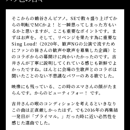
そこからの鶴谷さんピアノ。SEで散々盛り上げてか
らの明転でMCかよ！ と一瞬思ってしまった方もい
るかと思いますが、ここも重要なポイントです。ま
ずはお声を。そして、リベンジを果たす為に重要な
Sing Loud!（2020年、歓声NGの公演で流すため
にファンの皆さんの歓声や歌声を募集した企画）と
のコラボからの幕開けに向かいたかったのです。吉
井さんが丁寧に説明してくれている感じも新鮮でよ
かったですね。ほんとに会場の生歌声とのコラボは
聞いたことのない不思議なパワーのある歌でした。
映像にも残っている、この時のエマさんの顔がたま
らんです。からのビューティフォー！ です。
吉井さんの喉のコンディションを考えるといきなり
この曲は正直厳しかったはず。でも2016年の再集結
一発目が「プライマル。」だった時に近い必然性を
感じた選曲でした。