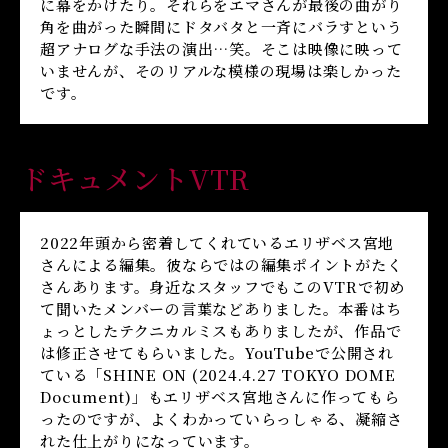
に幕をかけたり。それらをエマさんが最後の曲がり
角を曲がった瞬間にドタバタと一斉にバラすという
超アナログな手法の演出…笑。そこは映像に映って
いませんが、そのリアルな模様の現場は楽しかった
です。
ドキュメントVTR
2022年頭から密着してくれているエリザベス宮地
さんによる編集。彼ならではの編集ポイントがたく
さんあります。身近なスタッフでもこのVTRで初め
て聞いたメンバーの言葉などありました。本番はち
ょっとしたテクニカルミスもありましたが、作品で
は修正させてもらいました。YouTubeで公開され
ている「SHINE ON (2024.4.27 TOKYO DOME
Document)」もエリザベス宮地さんに作ってもら
ったのですが、よくわかっていらっしゃる、凝縮さ
れた仕上がりになっています。