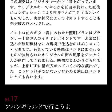
この演奏はオリジナルキーから半音下がっていま
す。オリジナルキーでやるかを前曲が終わった直後
にコンディションにより吉井さんが判断するという
ものでした。実は状況によってはカットすることも
選択肢のひとつでした。
イントロ前のギター音にあわせた照明プランはプラ
ンナー上島さんのイチオシポイントです。客席に仕
込んだ照明機材をこの規模で仕込むのはめちゃくち
ゃ大変です。背負っている映像はバンドにまつわる
もので装飾されたオリジナルの街の風景をダッチく
んが制作してくれました。映像だとわかりづらいで
すが、上部LEDに星が広がっていく小粋な演出でし
た。こういう派手ではないけど心ある演出はバンド
にとても合います。
17
M.
アバンギャルドで行こうよ