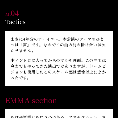
04
M.
Tactics
まさに4年分のアーイエ〜。本公演のテーマのひと
つは「声」です。なのでこの曲の前の掛け合いは欠
かせません。
本イントロに入ってからのマルチ画面。この曲では
今までもやってきた演出ではありますが、ドームビ
ジョンも使用したこのスケール感は想像以上によか
ったです。
EMMA section
もはや恒例ともなりつつある、エマセクション。さ