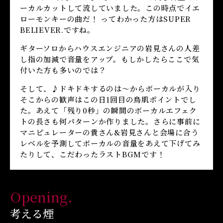
ーカルカットして流していました。この時点でイエ
ローモンキーの曲だ！ ってわかった方はSUPER
BELIEVER.ですね。
ギターソロからハウスエンジニアの岩見さんの人差
し指の加減で音量をアップ。もしかしたらここで気
付いた方も多いのでは？
そして、♪ドキドキするのは〜からボーカルが入り
そこからの歓声はこの日1回目の鳥肌ポイントでし
た。あえて「残り0秒」の瞬間のボーカルエフェク
トの長さも何パターンか作りました。さらに事前に
マニピュレーターの貴さん&岩見さんと会場に合う
レベルを予測してボーカルの音量をあえて下げてみ
たりして、こだわったラストBGMです！
Opening.
考える煙