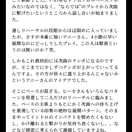
みたいなのではなく、“ならでは”のプレイから次曲
に繋げたいというところから話し合いが始まりまし
た。
通しリハーサルの段階からほぼ固めに入っていまし
たが、さすが本番に強いアニーさん、4小節の早い
展開なのにどっしりしたプレイ。この人は緊張とい
うのは無いのか？笑。
しかもこれ最終的には次曲のテンポになるのです
が、そこまでに少しずつテンポが上がっていってる
んですよ。その方が徐々に盛り上がるんじゃないか
というアニーさんのアイデアでした。
そこにベースが混ざる。ヒーセさんもいろんなパタ
ーンを用意して二人だけのリハーサルに臨みまし
た。ベースの主張よりもとにかく次曲への持ち上げ
を重視している印象の絶妙な展開パターン。そのま
まやってイントロのインパクトを弱めたくもない
し、かけ離れると繋がりが気持ち良くないし、、な
どなど綿密に考えられて凝縮していますよね。