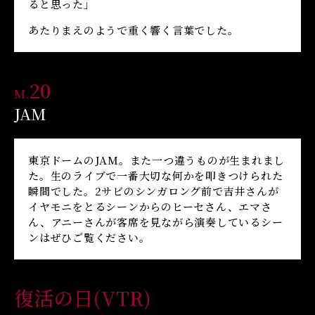
ると思った」
あたりまえのようで重く響く言葉でした。
20
M.
JAM
東京ドームのJAM。また一つ違うものが生まれまし
た。生のライブで一番大切な何かを叩きつけられた
瞬間でした。2サビのシンガロング前で吉井さんが
イヤモニをとるシーンからのヒーセさん、エマさ
ん、アニーさんが客席を見ながら演奏しているシー
ンはぜひご覧ください。
復活の日(VTR)