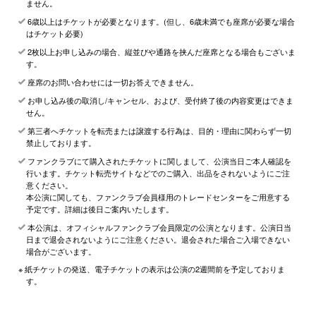
ません。
6歳以上はチケットが必要となります。(但し、6歳未満でも座席が必要な場合
はチケット必要)
2枚以上お申し込みの場合、縦並びや通路を挟んだ座席となる場合もございま
す。
座席のお問い合わせには一切お答えできません。
お申し込み後の取消し/キャンセル、および、受付終了後の内容変更はできま
せん。
第三者へチケットを転売または譲渡する行為は、目的・理由に関わらず一切
禁止しております。
ファンクラブにて購入されたチケットに関しまして、公演当日ご本人確認を
行います。チケット転売サイトなどでのご購入、出品をされないようにご注
意ください。
本公演に関しても、ファンクラブ会員様用のトレードセンターをご用意する
予定です。詳細は後日ご案内いたします。
本公演は、オフィシャルファンクラブ会員限定の公演となります。公演日当
日まで退会されないようにご注意ください。退会された場合ご入場できない
場合がございます。
※ 紙チケットの発送、電子チケットの表示は公演の2週間前を予定しておりま
す。