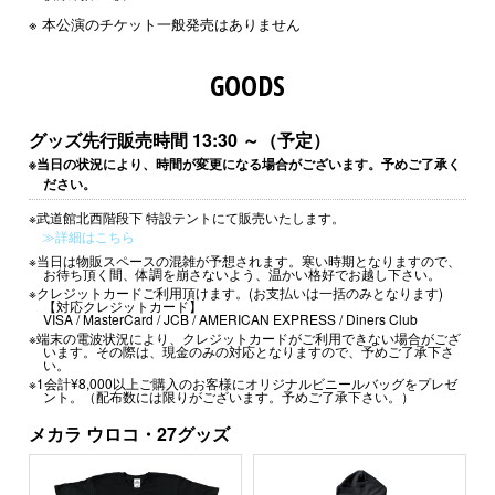
※ 本公演のチケット一般発売はありません
GOODS
グッズ先行販売時間
13:30 ～（予定）
※当日の状況により、時間が変更になる場合がございます。予めご了承く
ださい。
※武道館北西階段下 特設テントにて販売いたします。
≫詳細はこちら
※当日は物販スペースの混雑が予想されます。寒い時期となりますので、
お待ち頂く間、体調を崩さないよう、温かい格好でお越し下さい。
※クレジットカードご利用頂けます。(お支払いは一括のみとなります)
【対応クレジットカード】
VISA / MasterCard / JCB / AMERICAN EXPRESS / Diners Club
※端末の電波状況により、クレジットカードがご利用できない場合がござ
います。その際は、現金のみの対応となりますので、予めご了承下さ
い。
※1会計¥8,000以上ご購入のお客様にオリジナルビニールバッグをプレゼ
ント。（配布数には限りがございます。予めご了承下さい。）
メカラ ウロコ・27グッズ