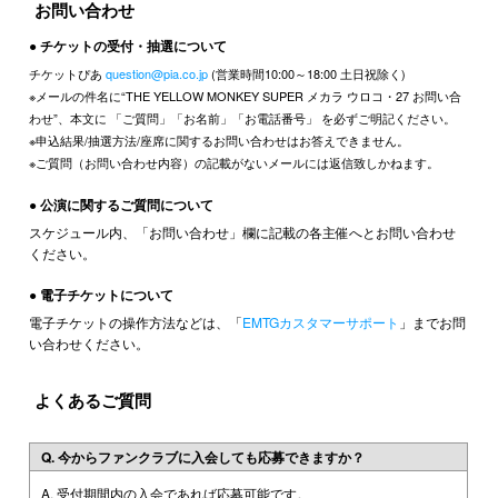
お問い合わせ
● チケットの受付・抽選について
チケットぴあ
question@pia.co.jp
(営業時間10:00～18:00 土日祝除く)
※メールの件名に“THE YELLOW MONKEY SUPER メカラ ウロコ・27 お問い合
わせ”、本文に 「ご質問」「お名前」「お電話番号」 を必ずご明記ください。
※申込結果/抽選方法/座席に関するお問い合わせはお答えできません。
※ご質問（お問い合わせ内容）の記載がないメールには返信致しかねます。
● 公演に関するご質問について
スケジュール内、「お問い合わせ」欄に記載の各主催へとお問い合わせ
ください。
● 電子チケットについて
電子チケットの操作方法などは、「
EMTGカスタマーサポート
」までお問
い合わせください。
よくあるご質問
Q. 今からファンクラブに入会しても応募できますか？
A. 受付期間内の入会であれば応募可能です。