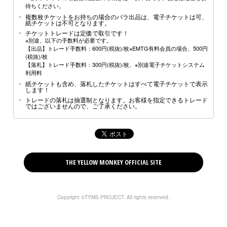
待ちください。
複数枚チケットをお持ちの場合のバラ出品は、電子チケットは可、
紙チケットは不可となります。
チケットトレードは定価で取引です！
※別途、以下の手数料が必要です。
【出品】トレード手数料：600円(税抜)/枚※EMTG有料会員の場合、500円
(税抜)/枚
【落札】トレード手数料：300円(税抜)/枚、※別途電子チケットシステム
利用料
紙チケットも含め、落札したチケットはすべて電子チケットで表示
します！
トレードの落札は抽選制となります。お客様を指定できるトレード
ではございませんので、ご了承ください。
THE YELLOW MONKEY OFFICIAL SITE
Copyright ©TYMS PROJECT. All rights reserved.