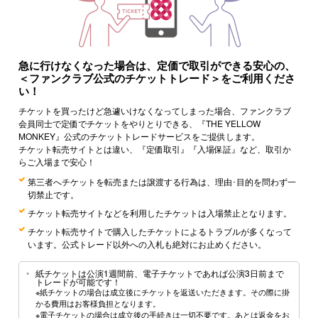
急に行けなくなった場合は、定価で取引ができる安心の、
＜ファンクラブ公式のチケットトレード＞をご利用くださ
い！
チケットを買ったけど急遽いけなくなってしまった場合、ファンクラブ
会員同士で定価でチケットをやりとりできる、『THE YELLOW
MONKEY』公式のチケットトレードサービスをご提供します。
チケット転売サイトとは違い、『定価取引』『入場保証』など、取引か
らご入場まで安心！
第三者へチケットを転売または譲渡する行為は、理由･目的を問わず一
切禁止です。
チケット転売サイトなどを利用したチケットは入場禁止となります。
チケット転売サイトで購入したチケットによるトラブルが多くなって
います。公式トレード以外への入札も絶対にお止めください。
紙チケットは公演1週間前、電子チケットであれば公演3日前まで
トレードが可能です！
※紙チケットの場合は成立後にチケットを返送いただきます。その際に掛
かる費用はお客様負担となります。
※電子チケットの場合は成立後の手続きは一切不要です。あとは返金をお