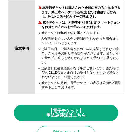
本先行チケットは購入された会員の方のみご入場でき
ます。第三者へチケットを転売または譲渡する行為
は、理由･目的を問わず一切禁止です。
電子チケットは、応募者/同行者(全員)スマートフォン
をお持ちの方のみお申込みいただけます。
※ 紙チケットは郵送でのお届けとなります。
※ 入金期限までにご入金の確認がとれなかった場合はキ
ャンセル扱いとなります。
注意事項
※ 公演日当日、ご購入者さまのご本人確認がとれない場
合、ご入場をお断りする場合がございます。また、そ
の際の払い戻しも致しかねますので予めご了承くださ
い。
※ 公演当日に会員確認を行う事がございます。当先行は
FAN CLUB会員さま向けの受付となりますので退会さ
れないようにご注意ください。
※ 紙チケットの発送、電子チケットの表示は公演の2週間
前を予定しております。
【電子チケット】
申込み確認はこちら