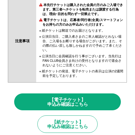
本先行チケットは購入された会員の方のみご入場でき
ます。第三者へチケットを転売または譲渡する行為
は、理由･目的を問わず一切禁止です。
電子チケットは、応募者/同行者(全員)スマートフォン
をお持ちの方のみお申込みいただけます。
※ 紙チケットは郵送でのお届けとなります。
※ 公演日当日、ご購入者さまのご本人確認がとれない場
注意事項
合、ご入場をお断りする場合がございます。また、そ
の際の払い戻しも致しかねますので予めご了承くださ
い。
※ 公演当日に会員確認を行う事がございます。当先行は
FAN CLUB会員さま向けの受付となりますので退会さ
れないようにご注意ください。
※ 紙チケットの発送、電子チケットの表示は公演の2週間
前を予定しております。
【電子チケット】
申込み確認はこちら
【紙チケット】
申込み確認はこちら